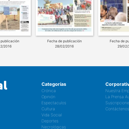
 publicación
Fecha de publicación
Fecha de pu
02/2016
28/02/2016
29/02/
Categorías
Corporati
Crónica
Nuestra Emp
Opinión
La Prensa Au
Espectaculos
Suscripcion
Cultura
Contácteno
Vida Social
Deportes
Necrológicas