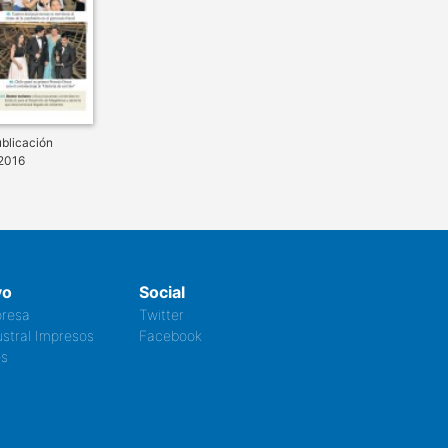
blicación
2016
vo
Social
resa
Twitter
stral Impresos
Facebook
es
s